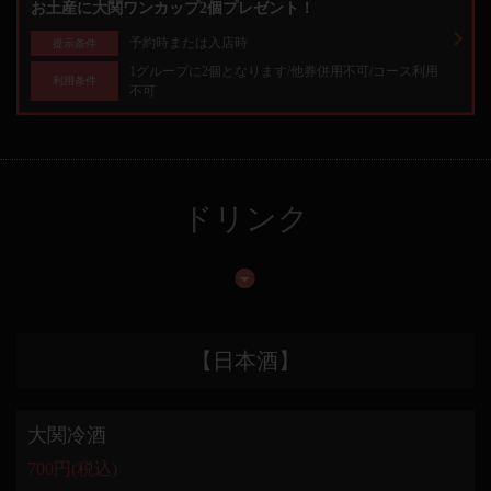
お土産に大関ワンカップ2個プレゼント！
予約時または入店時
提示条件
1グループに2個となります/他券併用不可/コース利用
利用条件
不可
ドリンク
【日本酒】
大関冷酒
700円
(税込)