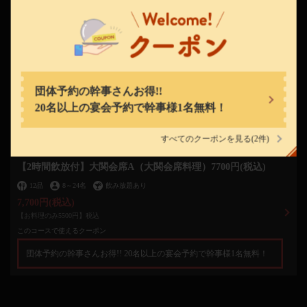
兵庫県神戸市中央区下山手通１－５－４
https://robatanoganso-ozeki.owst.jp/
お店情報をコピー
団体予約の幹事さんお得!!
20名以上の宴会予約で幹事様1名無料！
すべてのクーポンを見る
(2件)
閉じる
【2時間飲放付】大関会席A（大関会席料理）7700円(税込)
12品
8
～
24名
飲み放題あり
7,700円
(税込)
【お料理のみ5500円】税込
このコースで使えるクーポン
団体予約の幹事さんお得!! 20名以上の宴会予約で幹事様1名無料！