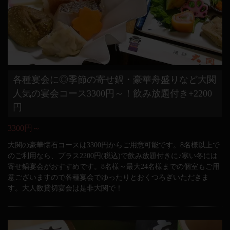
各種宴会に◎季節の寄せ鍋・豪華舟盛りなど大関
人気の宴会コース3300円～！飲み放題付き+2200
円
3300円～
大関の豪華懐石コースは3300円からご用意可能です。8名様以上で
のご利用なら、プラス2200円(税込)で飲み放題付きに♪寒い冬には
寄せ鍋宴会がおすすめです。8名様～最大24名様までの個室もご用
意ございますので各種宴会でゆったりとおくつろぎいただきま
す。大人数貸切宴会は是非大関で！