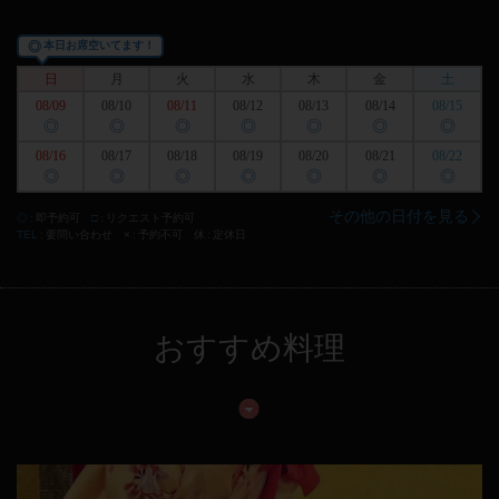
◎
本日お席空いてます！
日
月
火
水
木
金
土
08/09
08/10
08/11
08/12
08/13
08/14
08/15
◎
◎
◎
◎
◎
◎
◎
08/16
08/17
08/18
08/19
08/20
08/21
08/22
◎
◎
◎
◎
◎
◎
◎
その他の日付を見る
◎
即予約可
□
リクエスト予約可
TEL
要問い合わせ
×
予約不可
休
定休日
おすすめ料理