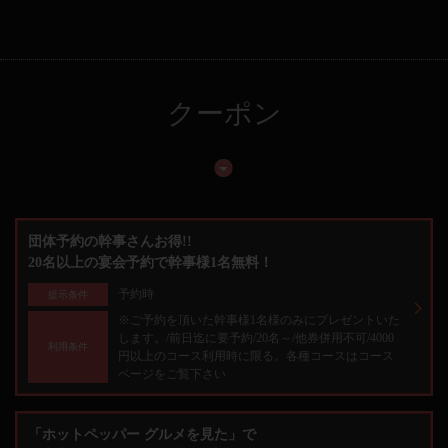
クーポン
団体予約の幹事さんお得!!
20名以上の宴会予約で幹事様1名無料！
予約時
提示条件
※ご予約を頂いた幹事様1名様のみにプレゼントいた
します。/前日迄に要予約/20名～/他券併用不可/4000
利用条件
円以上のコース利用時に限る。各種コースはコース
ページをご覧下さい
「ホットペッパー グルメを見た」で